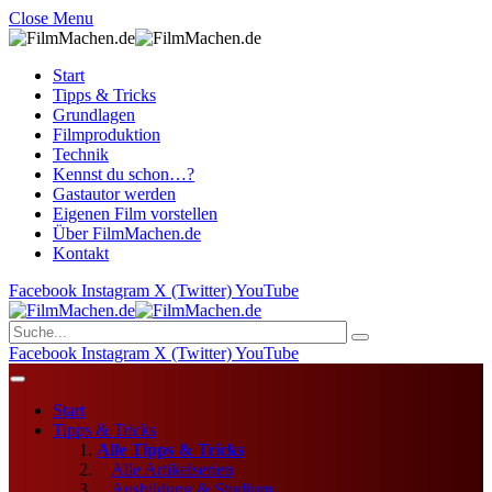
Close Menu
Start
Tipps & Tricks
Grundlagen
Filmproduktion
Technik
Kennst du schon…?
Gastautor werden
Eigenen Film vorstellen
Über FilmMachen.de
Kontakt
Facebook
Instagram
X (Twitter)
YouTube
Facebook
Instagram
X (Twitter)
YouTube
Start
Tipps & Tricks
Alle Tipps & Tricks
Alle Artikelserien
Ausbildung & Studium