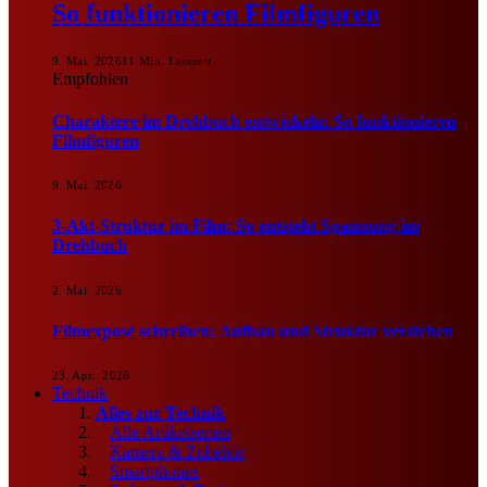
So funktionieren Filmfiguren
9. Mai. 2026
11 Min. Lesezeit
Empfohlen
Charaktere im Drehbuch entwickeln: So funktionieren
Filmfiguren
9. Mai. 2026
3-Akt-Struktur im Film: So entsteht Spannung im
Drehbuch
2. Mai. 2026
Filmexposé schreiben: Aufbau und Struktur verstehen
23. Apr.. 2026
Technik
Alles zur Technik
Alle Artikelserien
Kamera & Zubehör
Smartphones