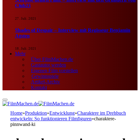
Club23
27. Juli. 2021
Shades of Despair – Interview mit Regisseur Benjamin
Agsten
18. Juli. 2021
Mehr
Über FilmMachen.de
Gastautor werden
Eigenen Film vorstellen
Gewinnspiele
Artikel-Archiv
Kontakt
Home
»
Produktion
»
Entwicklung
»
Charaktere im Drehbuch
entwickeln: So funktionieren Filmfiguren
»
charaktere-
pinnwand-ki