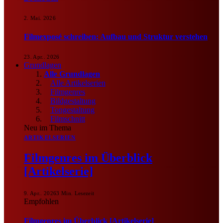
2. Mai. 2026
Filmexposé schreiben: Aufbau und Struktur verstehen
23. Apr.. 2026
Grundlagen
Alle Grundlagen
Alle Artikelserien
Filmgenres
Bildgestaltung
Tongestaltung
Filmschnitt
Neu im Thema
ARTIKELSERIEN
Filmgenres im Überblick
[Artikelserie]
9. Apr.. 2026
3 Min. Lesezeit
Empfohlen
Filmgenres im Überblick [Artikelserie]