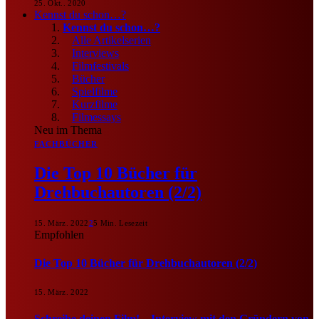
25. Okt.. 2020
Kennst du schon…?
Kennst du schon…?
Alle Artikelserien
Interviews
Filmfestivals
Bücher
Spielfilme
Kurzfilme
Filmessays
Neu im Thema
FACHBÜCHER
Die Top 10 Bücher für
Drehbuchautoren (2/2)
15. März. 2022
2
5 Min. Lesezeit
Empfohlen
Die Top 10 Bücher für Drehbuchautoren (2/2)
15. März. 2022
Schreibe deinen Film! – Interview mit den Gründern von