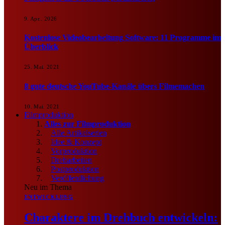
9. Apr.. 2026
Kostenlose Videobearbeitung Software: 11 Programme im
Überblick
25. Mai. 2021
8 gute deutsche YouTube-Kanäle übers Filmemachen
10. Mai. 2021
Filmproduktion
Alles zur Filmproduktion
Alle Artikelserien
Idee & Konzept
Vorproduktion
Dreharbeiten
Postproduktion
Veröffentlichung
Neu im Thema
ENTWICKLUNG
Charaktere im Drehbuch entwickeln: