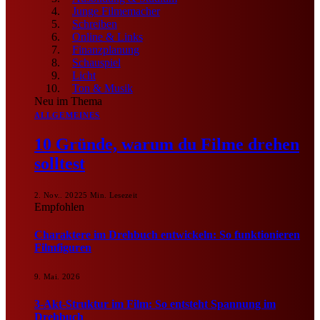
Junge Filmemacher
Schreiben
Online & Links
Finanzplanung
Schauspiel
Licht
Ton & Musik
Neu im Thema
ALLGEMEINES
10 Gründe, warum du Filme drehen
solltest
2. Nov.. 2022
5 Min. Lesezeit
Empfohlen
Charaktere im Drehbuch entwickeln: So funktionieren
Filmfiguren
9. Mai. 2026
3-Akt-Struktur im Film: So entsteht Spannung im
Drehbuch