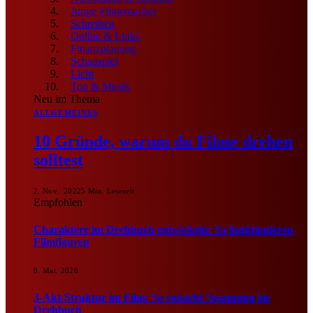
Junge Filmemacher
Schreiben
Online & Links
Finanzplanung
Schauspiel
Licht
Ton & Musik
Neu im Thema
ALLGEMEINES
10 Gründe, warum du Filme drehen
solltest
2. Nov.. 2022
5 Min. Lesezeit
Empfohlen
Charaktere im Drehbuch entwickeln: So funktionieren
Filmfiguren
9. Mai. 2026
3-Akt-Struktur im Film: So entsteht Spannung im
Drehbuch