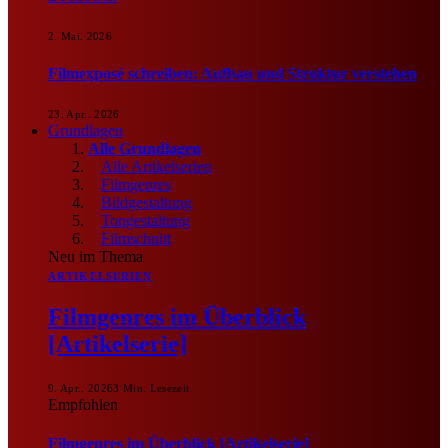
2. Mai. 2026
Filmexposé schreiben: Aufbau und Struktur verstehen
23. Apr.. 2026
Grundlagen
Alle Grundlagen
Alle Artikelserien
Filmgenres
Bildgestaltung
Tongestaltung
Filmschnitt
Neu im Thema
ARTIKELSERIEN
Filmgenres im Überblick
[Artikelserie]
9. Apr.. 2026
3 Min. Lesezeit
Empfohlen
Filmgenres im Überblick [Artikelserie]