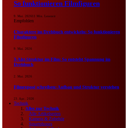
So funktionieren Filmfiguren
9. Mai. 2026
11 Min. Lesezeit
Empfohlen
Charaktere im Drehbuch entwickeln: So funktionieren
Filmfiguren
9. Mai. 2026
3-Akt-Struktur im Film: So entsteht Spannung im
Drehbuch
2. Mai. 2026
Filmexposé schreiben: Aufbau und Struktur verstehen
23. Apr.. 2026
Technik
Alles zur Technik
Alle Artikelserien
Kamera & Zubehör
Smartphones