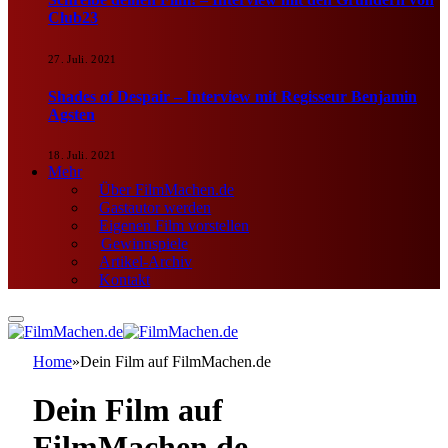
Club23
27. Juli. 2021
Shades of Despair – Interview mit Regisseur Benjamin
Agsten
18. Juli. 2021
Mehr
Über FilmMachen.de
Gastautor werden
Eigenen Film vorstellen
Gewinnspiele
Artikel-Archiv
Kontakt
Home
»
Dein Film auf FilmMachen.de
Dein Film auf
FilmMachen.de