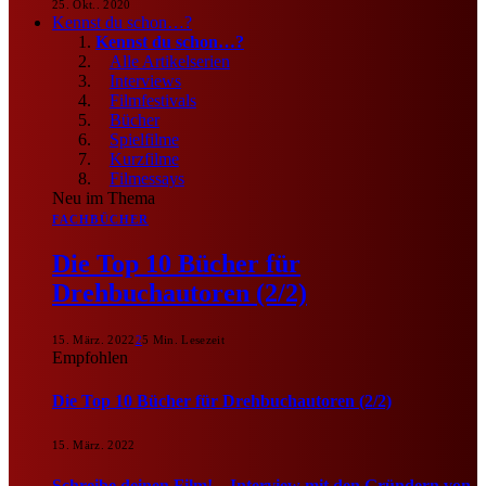
25. Okt.. 2020
Kennst du schon…?
Kennst du schon…?
Alle Artikelserien
Interviews
Filmfestivals
Bücher
Spielfilme
Kurzfilme
Filmessays
Neu im Thema
FACHBÜCHER
Die Top 10 Bücher für
Drehbuchautoren (2/2)
15. März. 2022
2
5 Min. Lesezeit
Empfohlen
Die Top 10 Bücher für Drehbuchautoren (2/2)
15. März. 2022
Schreibe deinen Film! – Interview mit den Gründern von