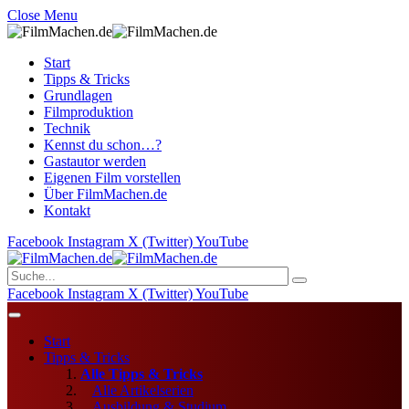
Close Menu
Start
Tipps & Tricks
Grundlagen
Filmproduktion
Technik
Kennst du schon…?
Gastautor werden
Eigenen Film vorstellen
Über FilmMachen.de
Kontakt
Facebook
Instagram
X (Twitter)
YouTube
Facebook
Instagram
X (Twitter)
YouTube
Start
Tipps & Tricks
Alle Tipps & Tricks
Alle Artikelserien
Ausbildung & Studium