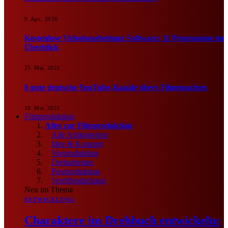
9. Apr.. 2026
Kostenlose Videobearbeitung Software: 11 Programme im
Überblick
25. Mai. 2021
8 gute deutsche YouTube-Kanäle übers Filmemachen
10. Mai. 2021
Filmproduktion
Alles zur Filmproduktion
Alle Artikelserien
Idee & Konzept
Vorproduktion
Dreharbeiten
Postproduktion
Veröffentlichung
Neu im Thema
ENTWICKLUNG
Charaktere im Drehbuch entwickeln: