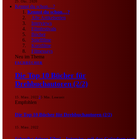
25. Okt.. 2020
Kennst du schon…?
Kennst du schon…?
Alle Artikelserien
Interviews
Filmfestivals
Bücher
Spielfilme
Kurzfilme
Filmessays
Neu im Thema
FACHBÜCHER
Die Top 10 Bücher für
Drehbuchautoren (2/2)
15. März. 2022
2
5 Min. Lesezeit
Empfohlen
Die Top 10 Bücher für Drehbuchautoren (2/2)
15. März. 2022
Schreibe deinen Film! – Interview mit den Gründern von