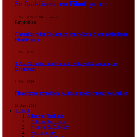
So funktionieren Filmfiguren
9. Mai. 2026
11 Min. Lesezeit
Empfohlen
Charaktere im Drehbuch entwickeln: So funktionieren
Filmfiguren
9. Mai. 2026
3-Akt-Struktur im Film: So entsteht Spannung im
Drehbuch
2. Mai. 2026
Filmexposé schreiben: Aufbau und Struktur verstehen
23. Apr.. 2026
Technik
Alles zur Technik
Alle Artikelserien
Kamera & Zubehör
Smartphones