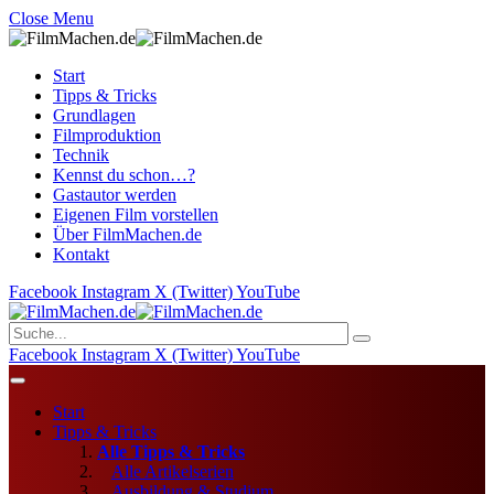
Close Menu
Start
Tipps & Tricks
Grundlagen
Filmproduktion
Technik
Kennst du schon…?
Gastautor werden
Eigenen Film vorstellen
Über FilmMachen.de
Kontakt
Facebook
Instagram
X (Twitter)
YouTube
Facebook
Instagram
X (Twitter)
YouTube
Start
Tipps & Tricks
Alle Tipps & Tricks
Alle Artikelserien
Ausbildung & Studium