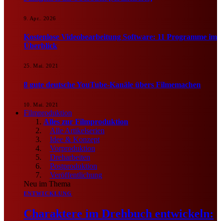
9. Apr.. 2026
Kostenlose Videobearbeitung Software: 11 Programme im
Überblick
25. Mai. 2021
8 gute deutsche YouTube-Kanäle übers Filmemachen
10. Mai. 2021
Filmproduktion
Alles zur Filmproduktion
Alle Artikelserien
Idee & Konzept
Vorproduktion
Dreharbeiten
Postproduktion
Veröffentlichung
Neu im Thema
ENTWICKLUNG
Charaktere im Drehbuch entwickeln: