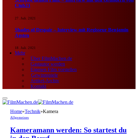
Club23
27. Juli. 2021
Shades of Despair – Interview mit Regisseur Benjamin
Agsten
18. Juli. 2021
Mehr
Über FilmMachen.de
Gastautor werden
Eigenen Film vorstellen
Gewinnspiele
Artikel-Archiv
Kontakt
Home
»
Technik
»
Kamera
Allgemeines
Kameramann werden: So startest du