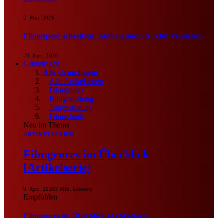
2. Mai. 2026
Filmexposé schreiben: Aufbau und Struktur verstehen
23. Apr.. 2026
Grundlagen
Alle Grundlagen
Alle Artikelserien
Filmgenres
Bildgestaltung
Tongestaltung
Filmschnitt
Neu im Thema
ARTIKELSERIEN
Filmgenres im Überblick
[Artikelserie]
9. Apr.. 2026
3 Min. Lesezeit
Empfohlen
Filmgenres im Überblick [Artikelserie]