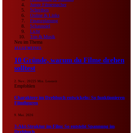
Junge Filmemacher
Schreiben
Online & Links
Finanzplanung
Schauspiel
Licht
Ton & Musik
Neu im Thema
ALLGEMEINES
10 Gründe, warum du Filme drehen
solltest
2. Nov.. 2022
5 Min. Lesezeit
Empfohlen
Charaktere im Drehbuch entwickeln: So funktionieren
Filmfiguren
9. Mai. 2026
3-Akt-Struktur im Film: So entsteht Spannung im
Drehbuch