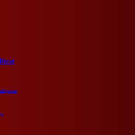
ltest
mfiguren
ch