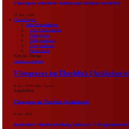
Filmexposé schreiben: Aufbau und Struktur verstehen
23. Apr.. 2026
Grundlagen
Alle Grundlagen
Alle Artikelserien
Filmgenres
Bildgestaltung
Tongestaltung
Filmschnitt
Neu im Thema
ARTIKELSERIEN
Filmgenres im Überblick [Artikelserie
9. Apr.. 2026
3 Min. Lesezeit
Empfohlen
Filmgenres im Überblick [Artikelserie]
9. Apr.. 2026
Kostenlose Videobearbeitung Software: 11 Programme im 