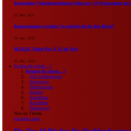
Kostenlose Videobearbeitung Software: 11 Programme im 
25. Mai. 2021
Kameramann werden: So startest du in den Beruf
26. Apr.. 2021
MAGIX Video Pro X 12 im Test
25. Okt.. 2020
Kennst du schon…?
Kennst du schon…?
Alle Artikelserien
Interviews
Filmfestivals
Bücher
Spielfilme
Kurzfilme
Filmessays
Neu im Thema
FACHBÜCHER
Die Top 10 Bücher für Drehbuchautore