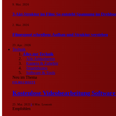
9. Mai. 2026
3-Akt-Struktur im Film: So entsteht Spannung im Drehbu
2. Mai. 2026
Filmexposé schreiben: Aufbau und Struktur verstehen
23. Apr.. 2026
Technik
Alles zur Technik
Alle Artikelserien
Kamera & Zubehör
Smartphones
Software & Tools
Neu im Thema
FILMSCHNITT
Kostenlose Videobearbeitung Softwar
25. Mai. 2021
1
6 Min. Lesezeit
Empfohlen