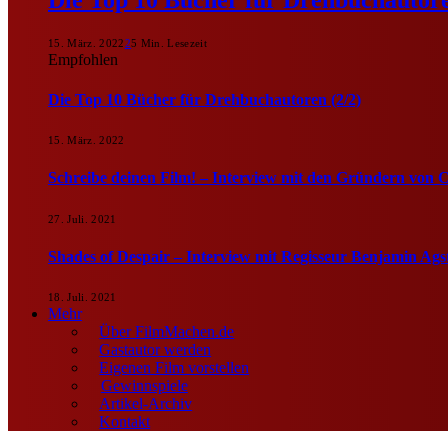
15. März. 2022
2
5 Min. Lesezeit
Empfohlen
Die Top 10 Bücher für Drehbuchautoren (2/2)
15. März. 2022
Schreibe deinen Film! – Interview mit den Gründern von 
27. Juli. 2021
Shades of Despair – Interview mit Regisseur Benjamin Ags
18. Juli. 2021
Mehr
Über FilmMachen.de
Gastautor werden
Eigenen Film vorstellen
Gewinnspiele
Artikel-Archiv
Kontakt