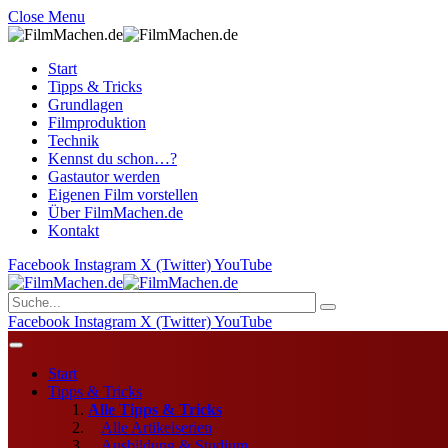
Close Menu
Start
Tipps & Tricks
Grundlagen
Filmproduktion
Technik
Kennst du schon…?
Gastautor werden
Eigenen Film vorstellen
Über FilmMachen.de
Kontakt
Facebook
Instagram
X (Twitter)
YouTube
Facebook
Instagram
X (Twitter)
YouTube
Start
Tipps & Tricks
Alle Tipps & Tricks
Alle Artikelserien
Ausbildung & Studium