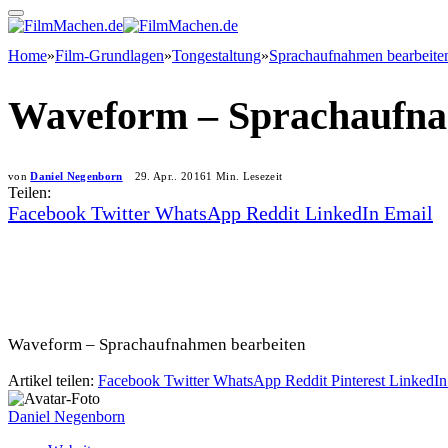
Home
»
Film-Grundlagen
»
Tongestaltung
»
Sprachaufnahmen bearbeiten
Waveform – Sprachaufna
von
Daniel Negenborn
29. Apr.. 2016
1 Min. Lesezeit
Teilen:
Facebook
Twitter
WhatsApp
Reddit
LinkedIn
Email
Waveform – Sprachaufnahmen bearbeiten
Artikel teilen:
Facebook
Twitter
WhatsApp
Reddit
Pinterest
LinkedIn
Daniel Negenborn