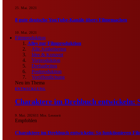
25. Mai. 2021
8 gute deutsche YouTube-Kanäle übers Filmemachen
10. Mai. 2021
Filmproduktion
Alles zur Filmproduktion
Alle Artikelserien
Idee & Konzept
Vorproduktion
Dreharbeiten
Postproduktion
Veröffentlichung
Neu im Thema
ENTWICKLUNG
Charaktere im Drehbuch entwickeln: S
9. Mai. 2026
11 Min. Lesezeit
Empfohlen
Charaktere im Drehbuch entwickeln: So funktionieren Fil