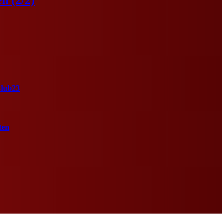
Club23
ten