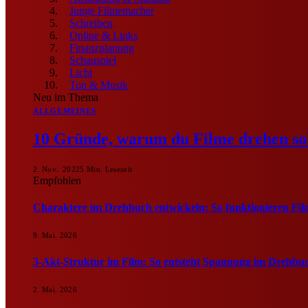
Junge Filmemacher
Schreiben
Online & Links
Finanzplanung
Schauspiel
Licht
Ton & Musik
Neu im Thema
ALLGEMEINES
10 Gründe, warum du Filme drehen sol
2. Nov.. 2022
5 Min. Lesezeit
Empfohlen
Charaktere im Drehbuch entwickeln: So funktionieren Fil
9. Mai. 2026
3-Akt-Struktur im Film: So entsteht Spannung im Drehbu
2. Mai. 2026