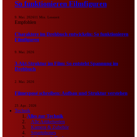
So funktionieren Filmfiguren
9. Mai. 2026
11 Min. Lesezeit
Empfohlen
Charaktere im Drehbuch entwickeln: So funktionieren
Filmfiguren
9. Mai. 2026
3-Akt-Struktur im Film: So entsteht Spannung im
Drehbuch
2. Mai. 2026
Filmexposé schreiben: Aufbau und Struktur verstehen
23. Apr.. 2026
Technik
Alles zur Technik
Alle Artikelserien
Kamera & Zubehör
Smartphones