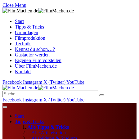
Close Menu
Start
Tipps & Tricks
Grundlagen
Filmproduktion
Technik
Kennst du schon…?
Gastautor werden
Eigenen Film vorstellen
Über FilmMachen.de
Kontakt
Facebook
Instagram
X (Twitter)
YouTube
Facebook
Instagram
X (Twitter)
YouTube
Start
Tipps & Tricks
Alle Tipps & Tricks
Alle Artikelserien
Ausbildung & Studium