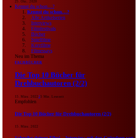
25. Okt.. 2020
Kennst du schon…?
Kennst du schon…?
Alle Artikelserien
Interviews
Filmfestivals
Bücher
Spielfilme
Kurzfilme
Filmessays
Neu im Thema
FACHBÜCHER
Die Top 10 Bücher für
Drehbuchautoren (2/2)
15. März. 2022
2
5 Min. Lesezeit
Empfohlen
Die Top 10 Bücher für Drehbuchautoren (2/2)
15. März. 2022
Schreibe deinen Film! – Interview mit den Gründern von