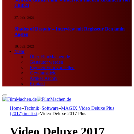
Club23
27. Juli. 2021
Shades of Despair – Interview mit Regisseur Benjamin
Agsten
18. Juli. 2021
Mehr
Über FilmMachen.de
Gastautor werden
Eigenen Film vorstellen
Gewinnspiele
Artikel-Archiv
Kontakt
Home
»
Technik
»
Software
»
MAGIX Video Deluxe Plus
(2017) im Test
»
Video Deluxe 2017 Plus
Video Deluxe 2017