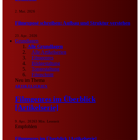
2. Mai. 2026
Filmexposé schreiben: Aufbau und Struktur verstehen
23. Apr.. 2026
Grundlagen
Alle Grundlagen
Alle Artikelserien
Filmgenres
Bildgestaltung
Tongestaltung
Filmschnitt
Neu im Thema
ARTIKELSERIEN
Filmgenres im Überblick
[Artikelserie]
9. Apr.. 2026
3 Min. Lesezeit
Empfohlen
Filmgenres im Überblick [Artikelserie]