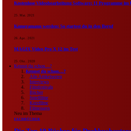
Kostenlose Videobearbeitung Software: 11 Programme im 
25. Mai. 2021
Kameramann werden: So startest du in den Beruf
26. Apr.. 2021
MAGIX Video Pro X 12 im Test
25. Okt.. 2020
Kennst du schon…?
Kennst du schon…?
Alle Artikelserien
Interviews
Filmfestivals
Bücher
Spielfilme
Kurzfilme
Filmessays
Neu im Thema
FACHBÜCHER
Die Top 10 Bücher für Drehbuchautore