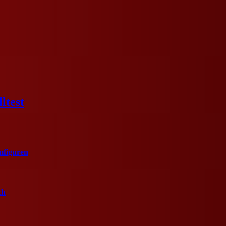
ltest
mfiguren
ch