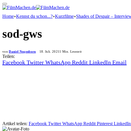
Home
»
Kennst du schon...?
»
Kurzfilme
»
Shades of Despair – Intervie
sod-gws
von
Daniel Negenborn
18. Juli. 2021
1 Min. Lesezeit
Teilen:
Facebook
Twitter
WhatsApp
Reddit
LinkedIn
Email
Artikel teilen:
Facebook
Twitter
WhatsApp
Reddit
Pinterest
LinkedIn