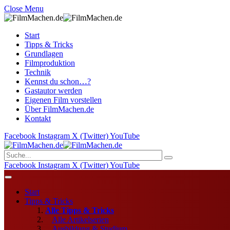
Close Menu
Start
Tipps & Tricks
Grundlagen
Filmproduktion
Technik
Kennst du schon…?
Gastautor werden
Eigenen Film vorstellen
Über FilmMachen.de
Kontakt
Facebook
Instagram
X (Twitter)
YouTube
Facebook
Instagram
X (Twitter)
YouTube
Start
Tipps & Tricks
Alle Tipps & Tricks
Alle Artikelserien
Ausbildung & Studium