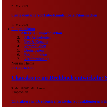
25. Mai. 2021
8 gute deutsche YouTube-Kanäle übers Filmemachen
10. Mai. 2021
Filmproduktion
Alles zur Filmproduktion
Alle Artikelserien
Idee & Konzept
Vorproduktion
Dreharbeiten
Postproduktion
Veröffentlichung
Neu im Thema
ENTWICKLUNG
Charaktere im Drehbuch entwickeln: S
9. Mai. 2026
11 Min. Lesezeit
Empfohlen
Charaktere im Drehbuch entwickeln: So funktionieren Fil