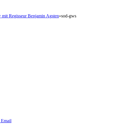
w mit Regisseur Benjamin Agsten
»
sod-gws
Email