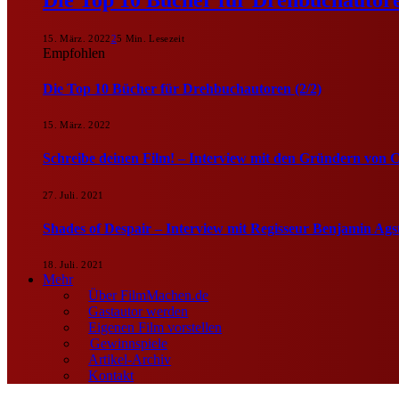
15. März. 2022
2
5 Min. Lesezeit
Empfohlen
Die Top 10 Bücher für Drehbuchautoren (2/2)
15. März. 2022
Schreibe deinen Film! – Interview mit den Gründern von 
27. Juli. 2021
Shades of Despair – Interview mit Regisseur Benjamin Ags
18. Juli. 2021
Mehr
Über FilmMachen.de
Gastautor werden
Eigenen Film vorstellen
Gewinnspiele
Artikel-Archiv
Kontakt