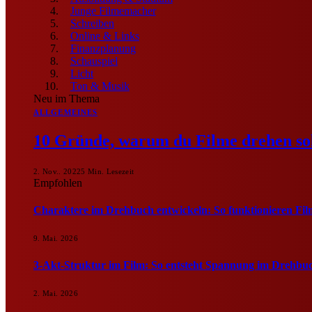
Junge Filmemacher
Schreiben
Online & Links
Finanzplanung
Schauspiel
Licht
Ton & Musik
Neu im Thema
ALLGEMEINES
10 Gründe, warum du Filme drehen sol
2. Nov.. 2022
5 Min. Lesezeit
Empfohlen
Charaktere im Drehbuch entwickeln: So funktionieren Fil
9. Mai. 2026
3-Akt-Struktur im Film: So entsteht Spannung im Drehbu
2. Mai. 2026