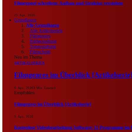
Filmexposé schreiben: Aufbau und Struktur verstehen
23. Apr.. 2026
Grundlagen
Alle Grundlagen
Alle Artikelserien
Filmgenres
Bildgestaltung
Tongestaltung
Filmschnitt
Neu im Thema
ARTIKELSERIEN
Filmgenres im Überblick [Artikelserie
9. Apr.. 2026
3 Min. Lesezeit
Empfohlen
Filmgenres im Überblick [Artikelserie]
9. Apr.. 2026
Kostenlose Videobearbeitung Software: 11 Programme im 