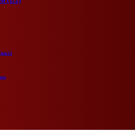
Club23
ten