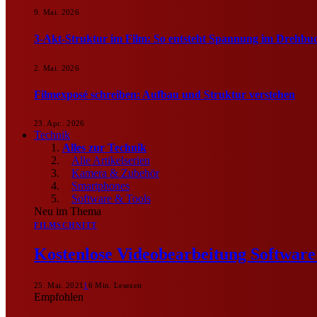
9. Mai. 2026
3-Akt-Struktur im Film: So entsteht Spannung im Drehbu
2. Mai. 2026
Filmexposé schreiben: Aufbau und Struktur verstehen
23. Apr.. 2026
Technik
Alles zur Technik
Alle Artikelserien
Kamera & Zubehör
Smartphones
Software & Tools
Neu im Thema
FILMSCHNITT
Kostenlose Videobearbeitung Softwar
25. Mai. 2021
1
6 Min. Lesezeit
Empfohlen