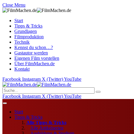
Close Menu
Start
Tipps & Tricks
Grundlagen
Filmproduktion
Technik
Kennst du schon…?
Gastautor werden
Eigenen Film vorstellen
Über FilmMachen.de
Kontakt
Facebook
Instagram
X (Twitter)
YouTube
Facebook
Instagram
X (Twitter)
YouTube
Start
Tipps & Tricks
Alle Tipps & Tricks
Alle Artikelserien
Ausbildung & Studium