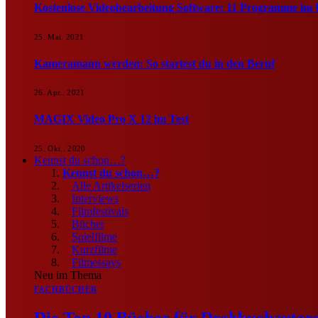
Kostenlose Videobearbeitung Software: 11 Programme im 
25. Mai. 2021
Kameramann werden: So startest du in den Beruf
26. Apr.. 2021
MAGIX Video Pro X 12 im Test
25. Okt.. 2020
Kennst du schon…?
Kennst du schon…?
Alle Artikelserien
Interviews
Filmfestivals
Bücher
Spielfilme
Kurzfilme
Filmessays
Neu im Thema
FACHBÜCHER
Die Top 10 Bücher für Drehbuchautore