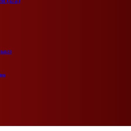
Club23
ten