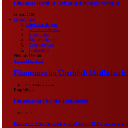
Filmexposé schreiben: Aufbau und Struktur verstehen
23. Apr.. 2026
Grundlagen
Alle Grundlagen
Alle Artikelserien
Filmgenres
Bildgestaltung
Tongestaltung
Filmschnitt
Neu im Thema
ARTIKELSERIEN
Filmgenres im Überblick [Artikelserie
9. Apr.. 2026
3 Min. Lesezeit
Empfohlen
Filmgenres im Überblick [Artikelserie]
9. Apr.. 2026
Kostenlose Videobearbeitung Software: 11 Programme im 