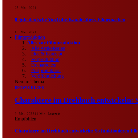
25. Mai. 2021
8 gute deutsche YouTube-Kanäle übers Filmemachen
10. Mai. 2021
Filmproduktion
Alles zur Filmproduktion
Alle Artikelserien
Idee & Konzept
Vorproduktion
Dreharbeiten
Postproduktion
Veröffentlichung
Neu im Thema
ENTWICKLUNG
Charaktere im Drehbuch entwickeln: S
9. Mai. 2026
11 Min. Lesezeit
Empfohlen
Charaktere im Drehbuch entwickeln: So funktionieren Fil