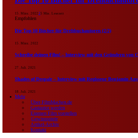
15. März. 2022
2
5 Min. Lesezeit
Empfohlen
Die Top 10 Bücher für Drehbuchautoren (2/2)
15. März. 2022
Schreibe deinen Film! – Interview mit den Gründern von 
27. Juli. 2021
Shades of Despair – Interview mit Regisseur Benjamin Ags
18. Juli. 2021
Mehr
Über FilmMachen.de
Gastautor werden
Eigenen Film vorstellen
Gewinnspiele
Artikel-Archiv
Kontakt