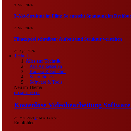
9. Mai. 2026
3-Akt-Struktur im Film: So entsteht Spannung im Drehbu
2. Mai. 2026
Filmexposé schreiben: Aufbau und Struktur verstehen
23. Apr.. 2026
Technik
Alles zur Technik
Alle Artikelserien
Kamera & Zubehör
Smartphones
Software & Tools
Neu im Thema
FILMSCHNITT
Kostenlose Videobearbeitung Softwar
25. Mai. 2021
1
6 Min. Lesezeit
Empfohlen