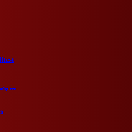
ltest
mfiguren
ch