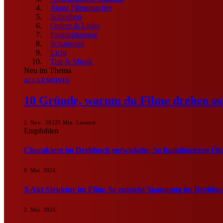
Junge Filmemacher
Schreiben
Online & Links
Finanzplanung
Schauspiel
Licht
Ton & Musik
Neu im Thema
ALLGEMEINES
10 Gründe, warum du Filme drehen sol
2. Nov.. 2022
5 Min. Lesezeit
Empfohlen
Charaktere im Drehbuch entwickeln: So funktionieren Fil
9. Mai. 2026
3-Akt-Struktur im Film: So entsteht Spannung im Drehbu
2. Mai. 2026