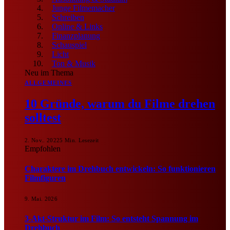
Junge Filmemacher
Schreiben
Online & Links
Finanzplanung
Schauspiel
Licht
Ton & Musik
Neu im Thema
ALLGEMEINES
10 Gründe, warum du Filme drehen
solltest
2. Nov.. 2022
5 Min. Lesezeit
Empfohlen
Charaktere im Drehbuch entwickeln: So funktionieren
Filmfiguren
9. Mai. 2026
3-Akt-Struktur im Film: So entsteht Spannung im
Drehbuch