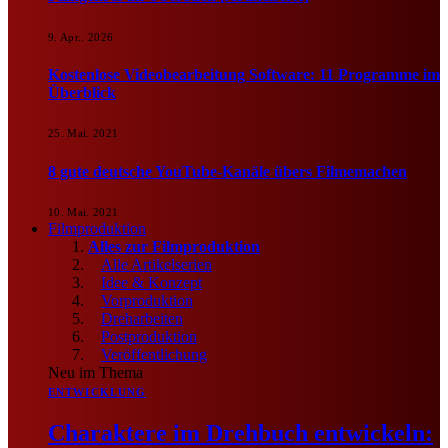
9. Apr.. 2026
Kostenlose Videobearbeitung Software: 11 Programme im
Überblick
25. Mai. 2021
8 gute deutsche YouTube-Kanäle übers Filmemachen
10. Mai. 2021
Filmproduktion
Alles zur Filmproduktion
Alle Artikelserien
Idee & Konzept
Vorproduktion
Dreharbeiten
Postproduktion
Veröffentlichung
Neu im Thema
ENTWICKLUNG
Charaktere im Drehbuch entwickeln: