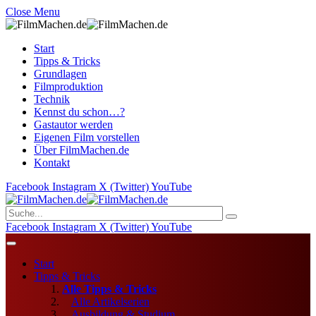
Close Menu
Start
Tipps & Tricks
Grundlagen
Filmproduktion
Technik
Kennst du schon…?
Gastautor werden
Eigenen Film vorstellen
Über FilmMachen.de
Kontakt
Facebook
Instagram
X (Twitter)
YouTube
Facebook
Instagram
X (Twitter)
YouTube
Start
Tipps & Tricks
Alle Tipps & Tricks
Alle Artikelserien
Ausbildung & Studium