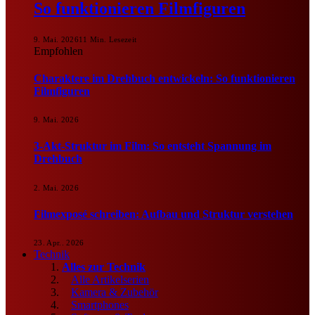
So funktionieren Filmfiguren
9. Mai. 2026
11 Min. Lesezeit
Empfohlen
Charaktere im Drehbuch entwickeln: So funktionieren
Filmfiguren
9. Mai. 2026
3-Akt-Struktur im Film: So entsteht Spannung im
Drehbuch
2. Mai. 2026
Filmexposé schreiben: Aufbau und Struktur verstehen
23. Apr.. 2026
Technik
Alles zur Technik
Alle Artikelserien
Kamera & Zubehör
Smartphones