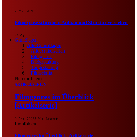
2. Mai. 2026
Filmexposé schreiben: Aufbau und Struktur verstehen
23. Apr.. 2026
Grundlagen
Alle Grundlagen
Alle Artikelserien
Filmgenres
Bildgestaltung
Tongestaltung
Filmschnitt
Neu im Thema
ARTIKELSERIEN
Filmgenres im Überblick
[Artikelserie]
9. Apr.. 2026
3 Min. Lesezeit
Empfohlen
Filmgenres im Überblick [Artikelserie]