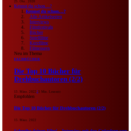
25. Okt.. 2020
Kennst du schon…?
Kennst du schon…?
Alle Artikelserien
Interviews
Filmfestivals
Bücher
Spielfilme
Kurzfilme
Filmessays
Neu im Thema
FACHBÜCHER
Die Top 10 Bücher für
Drehbuchautoren (2/2)
15. März. 2022
2
5 Min. Lesezeit
Empfohlen
Die Top 10 Bücher für Drehbuchautoren (2/2)
15. März. 2022
Schreibe deinen Film! – Interview mit den Gründern von