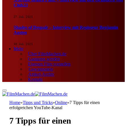
Club23
27. Juli. 2021
Shades of Despair – Interview mit Regisseur Benjamin
Agsten
18. Juli. 2021
Mehr
Über FilmMachen.de
Gastautor werden
Eigenen Film vorstellen
Gewinnspiele
Artikel-Archiv
Kontakt
Home
»
Tipps und Tricks
»
Online
»
7 Tipps für einen
erfolgreichen YouTube-Kanal
7 Tipps für einen