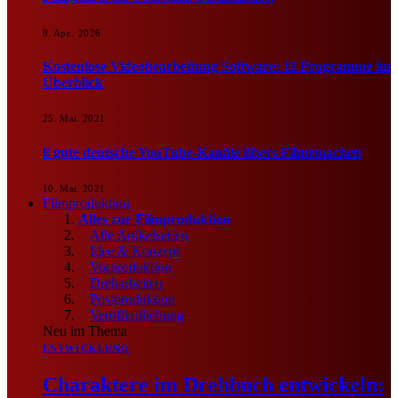
9. Apr.. 2026
Kostenlose Videobearbeitung Software: 11 Programme im
Überblick
25. Mai. 2021
8 gute deutsche YouTube-Kanäle übers Filmemachen
10. Mai. 2021
Filmproduktion
Alles zur Filmproduktion
Alle Artikelserien
Idee & Konzept
Vorproduktion
Dreharbeiten
Postproduktion
Veröffentlichung
Neu im Thema
ENTWICKLUNG
Charaktere im Drehbuch entwickeln: