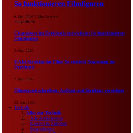
So funktionieren Filmfiguren
9. Mai. 2026
11 Min. Lesezeit
Empfohlen
Charaktere im Drehbuch entwickeln: So funktionieren
Filmfiguren
9. Mai. 2026
3-Akt-Struktur im Film: So entsteht Spannung im
Drehbuch
2. Mai. 2026
Filmexposé schreiben: Aufbau und Struktur verstehen
23. Apr.. 2026
Technik
Alles zur Technik
Alle Artikelserien
Kamera & Zubehör
Smartphones