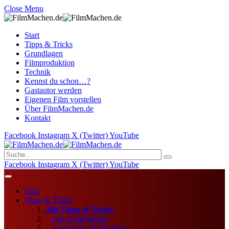
Close Menu
Start
Tipps & Tricks
Grundlagen
Filmproduktion
Technik
Kennst du schon…?
Gastautor werden
Eigenen Film vorstellen
Über FilmMachen.de
Kontakt
Facebook
Instagram
X (Twitter)
YouTube
Facebook
Instagram
X (Twitter)
YouTube
Start
Tipps & Tricks
Alle Tipps & Tricks
Alle Artikelserien
Ausbildung & Studium