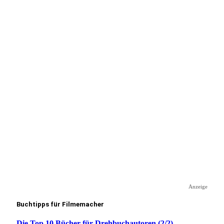
Anzeige
Buchtipps für Filmemacher
Die Top 10 Bücher für Drehbuchautoren (2/2)