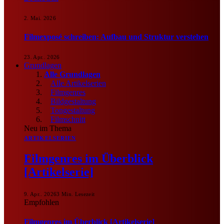
2. Mai. 2026
Filmexposé schreiben: Aufbau und Struktur verstehen
23. Apr.. 2026
Grundlagen
Alle Grundlagen
Alle Artikelserien
Filmgenres
Bildgestaltung
Tongestaltung
Filmschnitt
Neu im Thema
ARTIKELSERIEN
Filmgenres im Überblick
[Artikelserie]
9. Apr.. 2026
3 Min. Lesezeit
Empfohlen
Filmgenres im Überblick [Artikelserie]