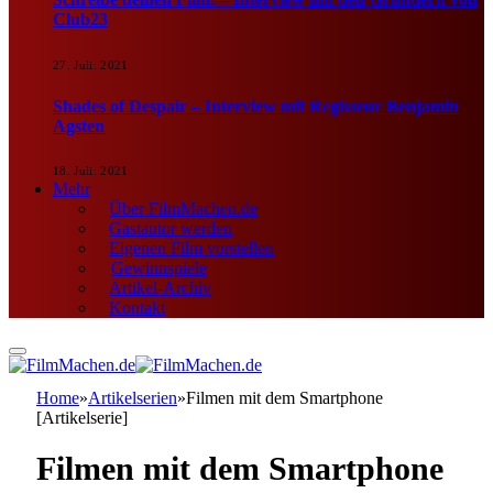
Club23
27. Juli. 2021
Shades of Despair – Interview mit Regisseur Benjamin
Agsten
18. Juli. 2021
Mehr
Über FilmMachen.de
Gastautor werden
Eigenen Film vorstellen
Gewinnspiele
Artikel-Archiv
Kontakt
Home
»
Artikelserien
»
Filmen mit dem Smartphone
[Artikelserie]
Filmen mit dem Smartphone