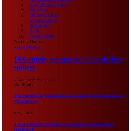
Junge Filmemacher
Schreiben
Online & Links
Finanzplanung
Schauspiel
Licht
Ton & Musik
Neu im Thema
ALLGEMEINES
10 Gründe, warum du Filme drehen
solltest
2. Nov.. 2022
5 Min. Lesezeit
Empfohlen
Charaktere im Drehbuch entwickeln: So funktionieren
Filmfiguren
9. Mai. 2026
3-Akt-Struktur im Film: So entsteht Spannung im
Drehbuch