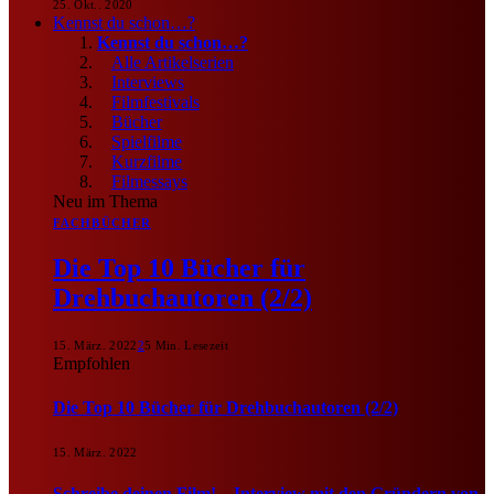
25. Okt.. 2020
Kennst du schon…?
Kennst du schon…?
Alle Artikelserien
Interviews
Filmfestivals
Bücher
Spielfilme
Kurzfilme
Filmessays
Neu im Thema
FACHBÜCHER
Die Top 10 Bücher für
Drehbuchautoren (2/2)
15. März. 2022
2
5 Min. Lesezeit
Empfohlen
Die Top 10 Bücher für Drehbuchautoren (2/2)
15. März. 2022
Schreibe deinen Film! – Interview mit den Gründern von