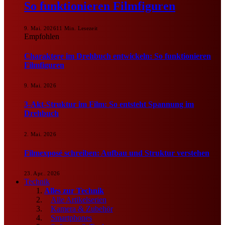
So funktionieren Filmfiguren
9. Mai. 2026
11 Min. Lesezeit
Empfohlen
Charaktere im Drehbuch entwickeln: So funktionieren
Filmfiguren
9. Mai. 2026
3-Akt-Struktur im Film: So entsteht Spannung im
Drehbuch
2. Mai. 2026
Filmexposé schreiben: Aufbau und Struktur verstehen
23. Apr.. 2026
Technik
Alles zur Technik
Alle Artikelserien
Kamera & Zubehör
Smartphones