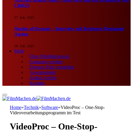
Club23
27. Juli. 2021
Shades of Despair – Interview mit Regisseur Benjamin
Agsten
18. Juli. 2021
Mehr
Über FilmMachen.de
Gastautor werden
Eigenen Film vorstellen
Gewinnspiele
Artikel-Archiv
Kontakt
Home
»
Technik
»
Software
»
VideoProc – One-Stop-
Videoverarbeitungsprogramm im Test
VideoProc – One-Stop-