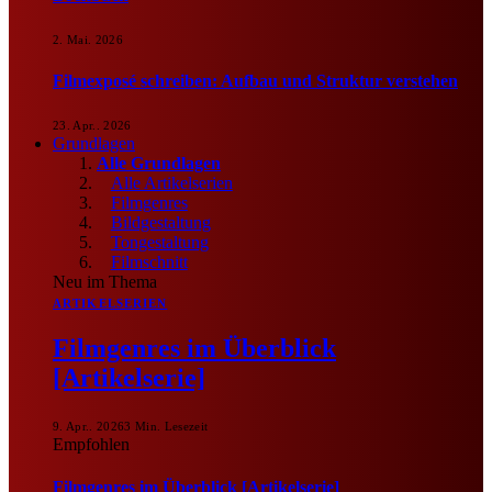
2. Mai. 2026
Filmexposé schreiben: Aufbau und Struktur verstehen
23. Apr.. 2026
Grundlagen
Alle Grundlagen
Alle Artikelserien
Filmgenres
Bildgestaltung
Tongestaltung
Filmschnitt
Neu im Thema
ARTIKELSERIEN
Filmgenres im Überblick
[Artikelserie]
9. Apr.. 2026
3 Min. Lesezeit
Empfohlen
Filmgenres im Überblick [Artikelserie]