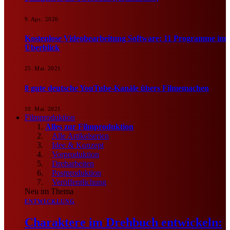
9. Apr.. 2026
Kostenlose Videobearbeitung Software: 11 Programme im
Überblick
25. Mai. 2021
8 gute deutsche YouTube-Kanäle übers Filmemachen
10. Mai. 2021
Filmproduktion
Alles zur Filmproduktion
Alle Artikelserien
Idee & Konzept
Vorproduktion
Dreharbeiten
Postproduktion
Veröffentlichung
Neu im Thema
ENTWICKLUNG
Charaktere im Drehbuch entwickeln: