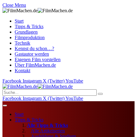
Close Menu
Start
Tipps & Tricks
Grundlagen
Filmproduktion
Technik
Kennst du schon…?
Gastautor werden
Eigenen Film vorstellen
Über FilmMachen.de
Kontakt
Facebook
Instagram
X (Twitter)
YouTube
Facebook
Instagram
X (Twitter)
YouTube
Start
Tipps & Tricks
Alle Tipps & Tricks
Alle Artikelserien
Ausbildung & Studium