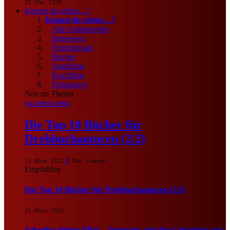
25. Okt.. 2020
Kennst du schon…?
Kennst du schon…?
Alle Artikelserien
Interviews
Filmfestivals
Bücher
Spielfilme
Kurzfilme
Filmessays
Neu im Thema
FACHBÜCHER
Die Top 10 Bücher für
Drehbuchautoren (2/2)
15. März. 2022
2
5 Min. Lesezeit
Empfohlen
Die Top 10 Bücher für Drehbuchautoren (2/2)
15. März. 2022
Schreibe deinen Film! – Interview mit den Gründern von