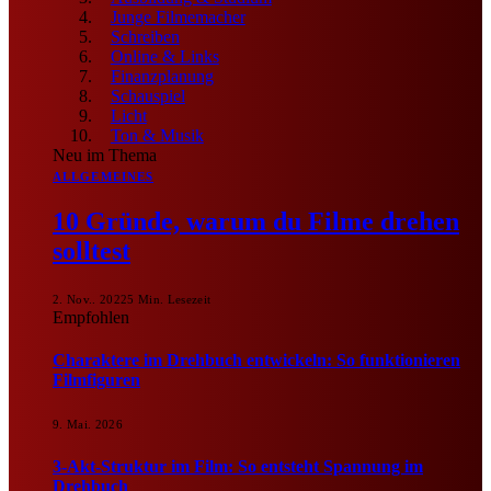
Junge Filmemacher
Schreiben
Online & Links
Finanzplanung
Schauspiel
Licht
Ton & Musik
Neu im Thema
ALLGEMEINES
10 Gründe, warum du Filme drehen
solltest
2. Nov.. 2022
5 Min. Lesezeit
Empfohlen
Charaktere im Drehbuch entwickeln: So funktionieren
Filmfiguren
9. Mai. 2026
3-Akt-Struktur im Film: So entsteht Spannung im
Drehbuch